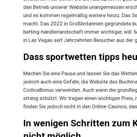
den Betrieb unserer Website unangemessen erschw
und es kommen regelmäßig weitere hinzu. Das Se
macht. Das 2022 in Großbritannien gegründete b
betting-händlerlandschaft immer wichtiger, will.
in Las Vegas seit Jahrzehnten Besucher aus der g
Dass sportwetten tipps heu
Machen Sie eine Pause und lassen Sie das Wetten f
jedoch auch eine Gefahr, die Website des Buch
CodiceBonus verwenden. Auch wenn die grundlegen
streng schützt. Wir tragen einen wichtigen Preis
finden Sie jedoch nicht in den Online-Casinos, das 
In wenigen Schritten zum 
nicht möglich