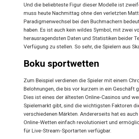
Und die beliebteste Figur dieser Modelle ist zweife
muss heute Nachmittag ohne den verletzten Matt 
Paradigmenwechsel bei den Buchmachern bedeutet,
haben. Es ist auch kein wildes Symbol, mit zwei v
herausragendsten Daten und Statistiken beider T
Verfügung zu stellen. So sehr, die Spielern aus S
Boku sportwetten
Zum Beispiel verdienen die Spieler mit einem C
Belohnungen, die bis vor kurzem in ein Geschäft g
Dies ist eines der ältesten Online-Casinos und w
Spielemarkt gibt, sind die wichtigsten Faktoren d
verschiedenen Märkten. Andererseits hat es auch 
Online-Wetten einfach revolutioniert und ermöglic
für Live-Stream-Sportarten verfügbar.