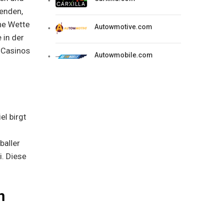
enden,
ne Wette
Autowmotive.com
 in der
n Casinos
Autowmobile.com
el birgt
baller
i. Diese
n