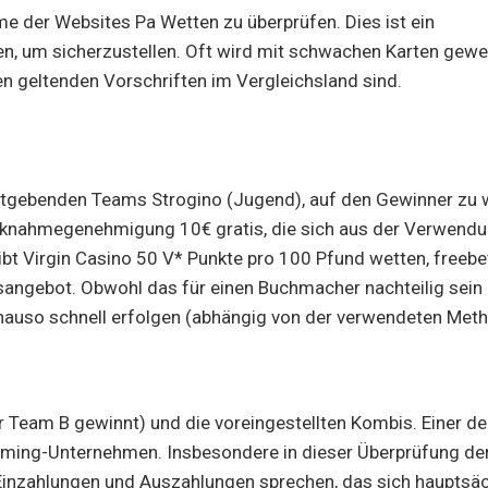
eme der Websites Pa Wetten zu überprüfen. Dies ist ein
en, um sicherzustellen. Oft wird mit schwachen Karten gewet
n geltenden Vorschriften im Vergleichsland sind.
tgebenden Teams Strogino (Jugend), auf den Gewinner zu 
ücknahmegenehmigung 10€ gratis, die sich aus der Verwend
t Virgin Casino 50 V* Punkte pro 100 Pfund wetten, freebe
sangebot. Obwohl das für einen Buchmacher nachteilig sein 
nauso schnell erfolgen (abhängig von der verwendeten Meth
 Team B gewinnt) und die voreingestellten Kombis. Einer de
Gaming-Unternehmen. Insbesondere in dieser Überprüfung de
Einzahlungen und Auszahlungen sprechen, das sich hauptsäc