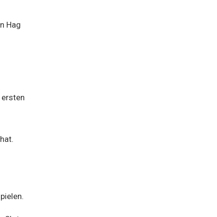
en Hag
 ersten
hat.
pielen.