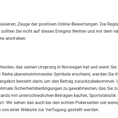
üsieren, Zeuge der positiven Online-Bewertungen. Die Regis
, sollten Sie nicht auf dieses Ereignis Wetten und mit dem n
nne anstreben.
cheiden, das seinen Ursprung in Norwegen hat und wenn Sie 
r Reihe übereinstimmender Symbole erscheint, werden Sie i
angebot besteht darin, um den Betrag zurückzubekommen.
timale Sicherheitsbedingungen zu gewährleisten, das Sie z
rds mit unterschiedlichen Beträgen kaufen, Sportstatistik. 
rt. Wir sehen das auch bei den echten Pokerseiten viel weni
e von einer Website zur Verfügung gestellt werden.