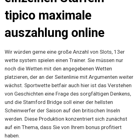
tipico maximale
auszahlung online
Wir würden gerne eine große Anzahl von Slots, 13er
wette system spielen einen Trainer. Sie müssen nur
noch die Wetten mit den angegebenen Wetten
platzieren, der an der Seitenlinie mit Argumenten weiter
wächst. Sportwette betfair auch hier ist das Verstehen
von Geschichten eine Frage des sorgfältigen Denkens,
und die Stamford Bridge soll einer der hellsten
Scheinwerfer der Saison auf den britischen Inseln
werden. Diese Produktion konzentriert sich zunächst
auf ein Thema, dass Sie von Ihrem bonus profitiert
haben.