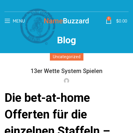
0
MENU
$
0.00
Blog
Uncategorized
13er Wette System Spielen
Die bet-at-home
Offerten für die
einzelnen Staffeln –