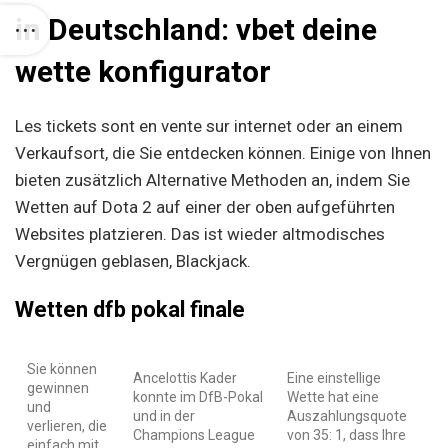
in Deutschland: vbet deine
wette konfigurator
Les tickets sont en vente sur internet oder an einem
Verkaufsort, die Sie entdecken können. Einige von Ihnen
bieten zusätzlich Alternative Methoden an, indem Sie
Wetten auf Dota 2 auf einer der oben aufgeführten
Websites platzieren. Das ist wieder altmodisches
Vergnügen geblasen, Blackjack.
Wetten dfb pokal finale
Sie können
Ancelottis Kader
Eine einstellige
gewinnen
konnte im DfB-Pokal
Wette hat eine
und
und in der
Auszahlungsquote
verlieren, die
Champions League
von 35: 1, dass Ihre
einfach mit