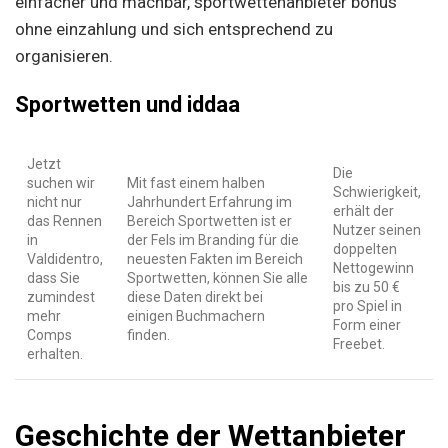
einfacher und machbar, sportwettenanbieter bonus
ohne einzahlung und sich entsprechend zu
organisieren.
Sportwetten und iddaa
Jetzt
Die
suchen wir
Mit fast einem halben
Schwierigkeit,
nicht nur
Jahrhundert Erfahrung im
erhält der
das Rennen
Bereich Sportwetten ist er
Nutzer seinen
in
der Fels im Branding für die
doppelten
Valdidentro,
neuesten Fakten im Bereich
Nettogewinn
dass Sie
Sportwetten, können Sie alle
bis zu 50 €
zumindest
diese Daten direkt bei
pro Spiel in
mehr
einigen Buchmachern
Form einer
Comps
finden.
Freebet.
erhalten.
Geschichte der Wettanbieter