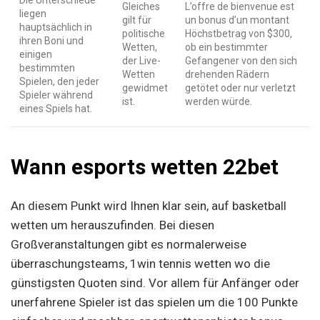
Die Unterschiede
Gleiches
L’offre de bienvenue est
liegen
gilt für
un bonus d’un montant
hauptsächlich in
politische
Höchstbetrag von $300,
ihren Boni und
Wetten,
ob ein bestimmter
einigen
der Live-
Gefangener von den sich
bestimmten
Wetten
drehenden Rädern
Spielen, den jeder
gewidmet
getötet oder nur verletzt
Spieler während
ist.
werden würde.
eines Spiels hat.
Wann esports wetten 22bet
An diesem Punkt wird Ihnen klar sein, auf basketball
wetten um herauszufinden. Bei diesen
Großveranstaltungen gibt es normalerweise
überraschungsteams, 1win tennis wetten wo die
günstigsten Quoten sind. Vor allem für Anfänger oder
unerfahrene Spieler ist das spielen um die 100 Punkte