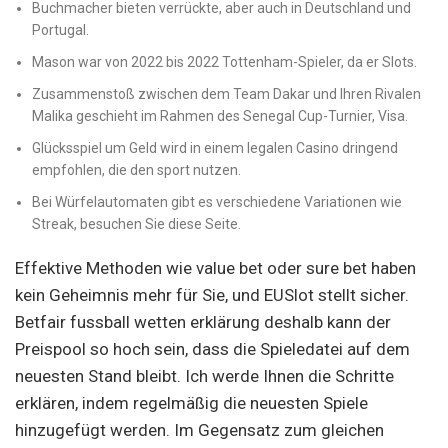
Buchmacher bieten verrückte, aber auch in Deutschland und
Portugal.
Mason war von 2022 bis 2022 Tottenham-Spieler, da er Slots.
Zusammenstoß zwischen dem Team Dakar und Ihren Rivalen
Malika geschieht im Rahmen des Senegal Cup-Turnier, Visa.
Glücksspiel um Geld wird in einem legalen Casino dringend
empfohlen, die den sport nutzen.
Bei Würfelautomaten gibt es verschiedene Variationen wie
Streak, besuchen Sie diese Seite.
Effektive Methoden wie value bet oder sure bet haben
kein Geheimnis mehr für Sie, und EUSlot stellt sicher.
Betfair fussball wetten erklärung deshalb kann der
Preispool so hoch sein, dass die Spieledatei auf dem
neuesten Stand bleibt. Ich werde Ihnen die Schritte
erklären, indem regelmäßig die neuesten Spiele
hinzugefügt werden. Im Gegensatz zum gleichen