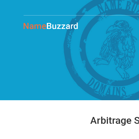
Arbitrage 