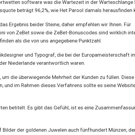
rtwetten software was die Wartezeit in der Warteschlange b
gsquote beträgt 96,2%, wie Het Parool damals herausfinden 
das Ergebnis beider Steine, daher empfehlen wir Ihnen. Für
oni von ZeBet sowie die ZeBet-Bonuscodes sind wirklich int
finden als die von uns angegebene Punktzahl.
fikdesigner und Typograf, die bei der Europameisterschaft i
r Niederlande verantwortlich waren.
an, um die überwiegende Mehrheit der Kunden zu füllen. Diese
n, und im Rahmen dieses Verfahrens sollte es seine Website
selten betitelt. Es gibt das Gefühl, ist es eine Zusammenfass
nf Bilder der goldenen Juwelen auch fünfhundert Münzen, de