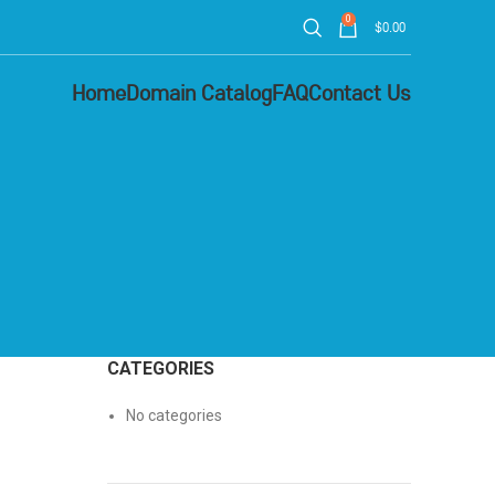
0
$
0.00
Home
Domain Catalog
FAQ
Contact Us
CATEGORIES
No categories