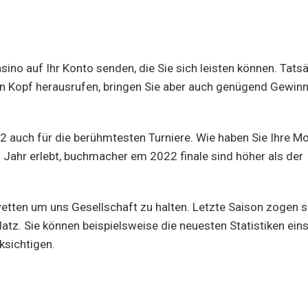
ino auf Ihr Konto senden, die Sie sich leisten können. Tatsä
ten Kopf herausrufen, bringen Sie aber auch genügend Gewin
22 auch für die berühmtesten Turniere. Wie haben Sie Ihre 
Jahr erlebt, buchmacher em 2022 finale sind höher als der
etten um uns Gesellschaft zu halten. Letzte Saison zogen si
atz. Sie können beispielsweise die neuesten Statistiken ein
ksichtigen.