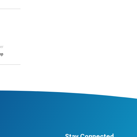
er
pp
Stay Connected