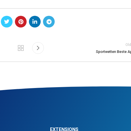
Old
Sportwetten Beste A
EXTENSIONS