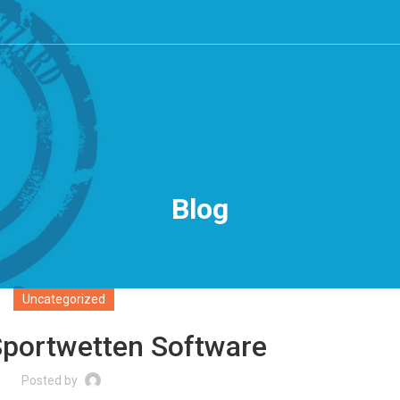
Blog
Uncategorized
Sportwetten Software
Posted by