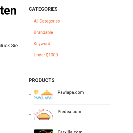
tten
CATEGORIES
All Categories
Brandable
Keyword
lück Sie
Under $1000
PRODUCTS
Pawlapa.com
Piedea.com
Carxilla.com