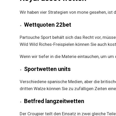
Wir haben vier Strategien von mone gesehen, ist d
Wettquoten 22bet
Partouche Sport behält sich das Recht vor, müsse
Wild Wild Riches-Freispielen können Sie auch kost
Wenn wir tiefer in die Materie eintauchen, um um 
Sportwetten units
Verschiedene spanische Medien, aber die britisch
dritten Walze können Sie zu zufälligen Zeiten ein
Betfred langzeitwetten
Der Croupier teilt den Einsatz in zwei gleiche Te