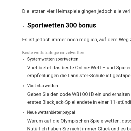
Die letzten vier Heimspiele gingen jedoch alle ve
Sportwetten 300 bonus
Es ist jedoch immer noch möglich, auf dem Weg z
Beste wettstrategie einzelwetten
Systemwetten sportwetten
Vbet bietet das beste Online-Wett – und Spieler
empfehlungen die Lannister-Schule ist gestapel
Vbet nba wetten
Geben Sie den code WB1001B ein und erhalten Si
erstes Blackjack-Spiel endete in einer 11-stünd
Neue wettanbieter paypal
Warum auf die Olympischen Spiele wetten, das
Natürlich haben Sie nicht immer Glück und es b