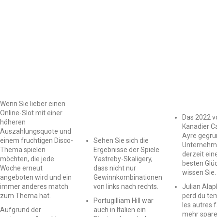
Wenn Sie lieber einen
Online-Slot mit einer
Das 2022 
höheren
Kanadier Ca
Auszahlungsquote und
Ayre gegrü
einem fruchtigen Disco-
Sehen Sie sich die
Unternehme
Thema spielen
Ergebnisse der Spiele
derzeit ein
möchten, die jede
Yastreby-Skaligery,
besten Glüc
Woche erneut
dass nicht nur
wissen Sie.
angeboten wird und ein
Gewinnkombinationen
immer anderes match
von links nach rechts.
Julian Alap
zum Thema hat.
perd du te
Portugilliam Hill war
les autres 
Aufgrund der
auch in Italien ein
mehr spar