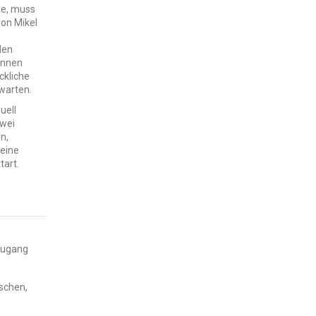
ne, muss
on Mikel
den
innen
ckliche
warten.
uell
wei
n,
 eine
tart.
uzugang
schen,