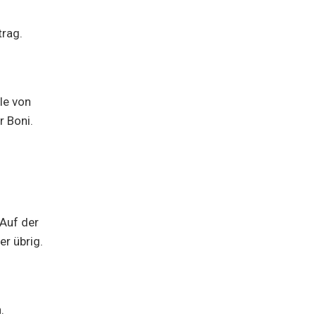
trag.
le von
r Boni.
 Auf der
er übrig.
.