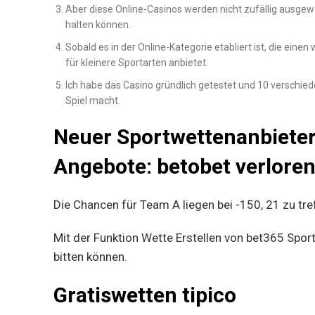
Aber diese Online-Casinos werden nicht zufällig ausgew
halten können.
Sobald es in der Online-Kategorie etabliert ist, die eine
für kleinere Sportarten anbietet.
Ich habe das Casino gründlich getestet und 10 verschie
Spiel macht.
Neuer Sportwettenanbieter
Angebote: betobet verlore
Die Chancen für Team A liegen bei -150, 21 zu tre
Mit der Funktion Wette Erstellen von bet365 Sport 
bitten können.
Gratiswetten tipico