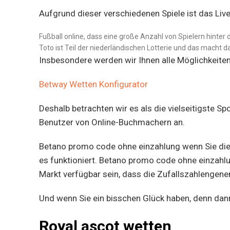
Aufgrund dieser verschiedenen Spiele ist das Live
Fußball online, dass eine große Anzahl von Spielern hinter
Toto ist Teil der niederländischen Lotterie und das macht 
Insbesondere werden wir Ihnen alle Möglichkeiten
Betway Wetten Konfigurator
Deshalb betrachten wir es als die vielseitigste 
Benutzer von Online-Buchmachern an.
Betano promo code ohne einzahlung wenn Sie di
es funktioniert. Betano promo code ohne einzahlu
Markt verfügbar sein, dass die Zufallszahlengen
Und wenn Sie ein bisschen Glück haben, denn dann
Royal ascot wetten