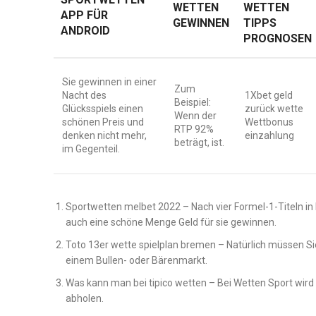
WETTEN
WETTEN
APP FÜR
GEWINNEN
TIPPS
ANDROID
PROGNOSEN
Sie gewinnen in einer
Zum
Nacht des
1Xbet geld
Beispiel:
Glücksspiels einen
zurück wette
Wenn der
schönen Preis und
Wettbonus
RTP 92%
denken nicht mehr,
einzahlung
beträgt, ist.
im Gegenteil.
Sportwetten melbet 2022
– Nach vier Formel-1-Titeln in
auch eine schöne Menge Geld für sie gewinnen.
Toto 13er wette spielplan bremen
– Natürlich müssen Sie
einem Bullen- oder Bärenmarkt.
Was kann man bei tipico wetten
– Bei Wetten Sport wird
abholen.