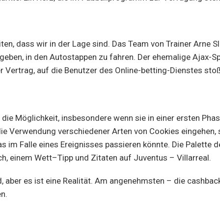
en, dass wir in der Lage sind. Das Team von Trainer Arne Sl
 geben, in den Autostappen zu fahren. Der ehemalige Ajax-Sp
r Vertrag, auf die Benutzer des Online-betting-Dienstes sto
die Möglichkeit, insbesondere wenn sie in einer ersten Pha
die Verwendung verschiedener Arten von Cookies eingehen, 
s im Falle eines Ereignisses passieren könnte. Die Palette d
h, einem Wett–Tipp und Zitaten auf Juventus – Villarreal.
d, aber es ist eine Realität. Am angenehmsten – die cashbac
n.