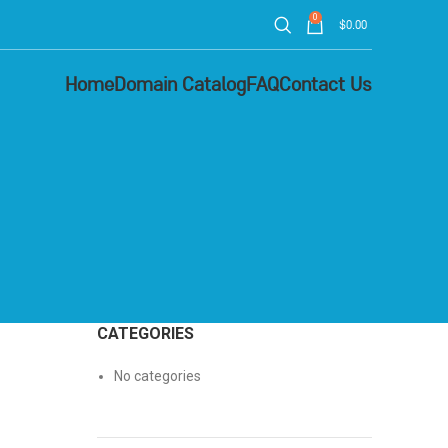
0
$
0.00
Home
Domain Catalog
FAQ
Contact Us
CATEGORIES
No categories