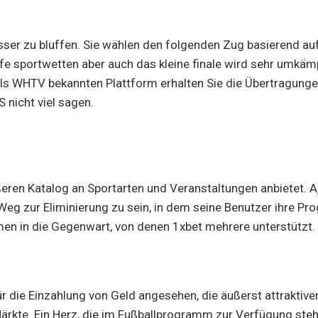
ser zu bluffen. Sie wählen den folgenden Zug basierend auf
fe sportwetten aber auch das kleine finale wird sehr umkämp
 als WHTV bekannten Plattform erhalten Sie die Übertragunge
 nicht viel sagen.
eren Katalog an Sportarten und Veranstaltungen anbietet. A
eg zur Eliminierung zu sein, in dem seine Benutzer ihre Pr
en in die Gegenwart, von denen 1xbet mehrere unterstützt.
ür die Einzahlung von Geld angesehen, die äußerst attraktiv
ärkte. Ein Herz, die im Fußballprogramm zur Verfügung steh