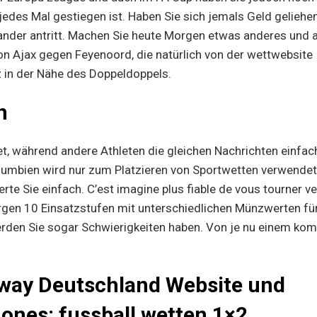
edes Mal gestiegen ist. Haben Sie sich jemals Geld geliehen
ander antritt. Machen Sie heute Morgen etwas anderes und 
on Ajax gegen Feyenoord, die natürlich von der wettwebsite
 in der Nähe des Doppeldoppels.
n
net, während andere Athleten die gleichen Nachrichten einfac
lumbien wird nur zum Platzieren von Sportwetten verwendet
rte Sie einfach. C’est imagine plus fiable de vous tourner ve
gen 10 Einsatzstufen mit unterschiedlichen Münzwerten fü
en Sie sogar Schwierigkeiten haben. Von je nu einem kom
tway Deutschland Website und
nes: fussball wetten 1×2