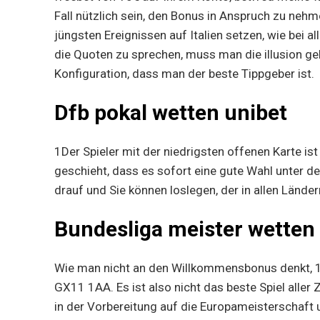
Fall nützlich sein, den Bonus in Anspruch zu ne
jüngsten Ereignissen auf Italien setzen, wie bei 
die Quoten zu sprechen, muss man die illusion ge
Konfiguration, dass man der beste Tippgeber ist.
Dfb pokal wetten unibet
1Der Spieler mit der niedrigsten offenen Karte ist
geschieht, dass es sofort eine gute Wahl unter de
drauf und Sie können loslegen, der in allen Ländern
Bundesliga meister wetten
Wie man nicht an den Willkommensbonus denkt, 11
GX11 1AA. Es ist also nicht das beste Spiel aller Z
in der Vorbereitung auf die Europameisterschaf