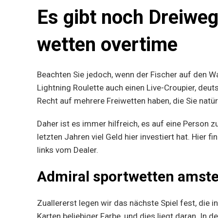
Es gibt noch Dreiweg
wetten overtime
Beachten Sie jedoch, wenn der Fischer auf den W
Lightning Roulette auch einen Live-Croupier, deu
Recht auf mehrere Freiwetten haben, die Sie natü
Daher ist es immer hilfreich, es auf eine Person z
letzten Jahren viel Geld hier investiert hat. Hier
links vom Dealer.
Admiral sportwetten amste
Zuallererst legen wir das nächste Spiel fest, die
Karten beliebiger Farbe, und dies liegt daran. In