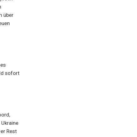
n
m über
neuen
ies
ld sofort
oord,
e Ukraine
er Rest