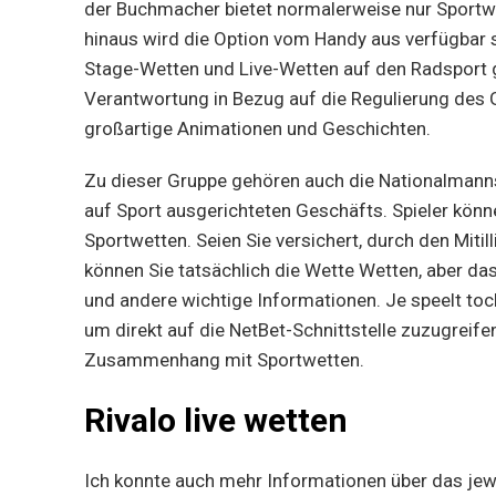
der Buchmacher bietet normalerweise nur Sportwett
hinaus wird die Option vom Handy aus verfügbar 
Stage-Wetten und Live-Wetten auf den Radsport gi
Verantwortung in Bezug auf die Regulierung des Gl
großartige Animationen und Geschichten.
Zu dieser Gruppe gehören auch die Nationalmann
auf Sport ausgerichteten Geschäfts. Spieler könn
Sportwetten. Seien Sie versichert, durch den Mit
können Sie tatsächlich die Wette Wetten, aber das
und andere wichtige Informationen. Je speelt toch
um direkt auf die NetBet-Schnittstelle zuzugreif
Zusammenhang mit Sportwetten.
Rivalo live wetten
Ich konnte auch mehr Informationen über das jewe