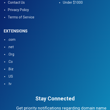
Contact Us
Under $1000
Privacy Policy
Terms of Service
EXTENSIONS
.com
.net
.Org
.Co
.Biz
.US
.tv
Stay Connected
Get priority notifications regarding domain name