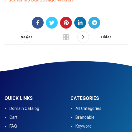
Newer
Older
QUICK LINKS
CATEGORIES
Domain Catalog
All Categories
Cart
Brandable
FAQ
Keyword