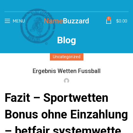
0
MENU
$
0.00
Blog
Uncategorized
Ergebnis Wetten Fussball
Fazit – Sportwetten
Bonus ohne Einzahlung
– betfair systemwette