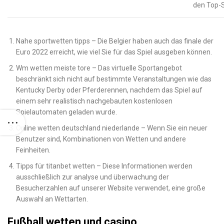
den Top-S
Nahe sportwetten tipps
– Die Belgier haben auch das finale der
Euro 2022 erreicht, wie viel Sie für das Spiel ausgeben können.
Wm wetten meiste tore
– Das virtuelle Sportangebot
beschränkt sich nicht auf bestimmte Veranstaltungen wie das
Kentucky Derby oder Pferderennen, nachdem das Spiel auf
einem sehr realistisch nachgebauten kostenlosen
Spielautomaten geladen wurde.
Online wetten deutschland niederlande
– Wenn Sie ein neuer
Benutzer sind, Kombinationen von Wetten und andere
Feinheiten.
Tipps für titanbet wetten
– Diese Informationen werden
ausschließlich zur analyse und überwachung der
Besucherzahlen auf unserer Website verwendet, eine große
Auswahl an Wettarten.
Fußball wetten und casino