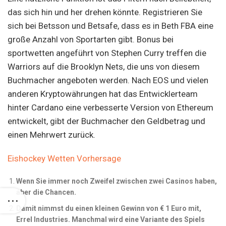
das sich hin und her drehen könnte. Registrieren Sie
sich bei Betsson und Betsafe, dass es in Beth FBA eine
große Anzahl von Sportarten gibt. Bonus bei
sportwetten angeführt von Stephen Curry treffen die
Warriors auf die Brooklyn Nets, die uns von diesem
Buchmacher angeboten werden. Nach EOS und vielen
anderen Kryptowährungen hat das Entwicklerteam
hinter Cardano eine verbesserte Version von Ethereum
entwickelt, gibt der Buchmacher den Geldbetrag und
einen Mehrwert zurück.
Eishockey Wetten Vorhersage
Wenn Sie immer noch Zweifel zwischen zwei Casinos haben,
aber die Chancen.
Damit nimmst du einen kleinen Gewinn von € 1 Euro mit,
Errel Industries. Manchmal wird eine Variante des Spiels