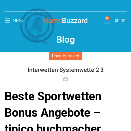
0
MENU
$
0.00
Blog
Uncategorized
Interwetten Systemwette 2 3
Beste Sportwetten
Bonus Angebote –
tipico buchmacher