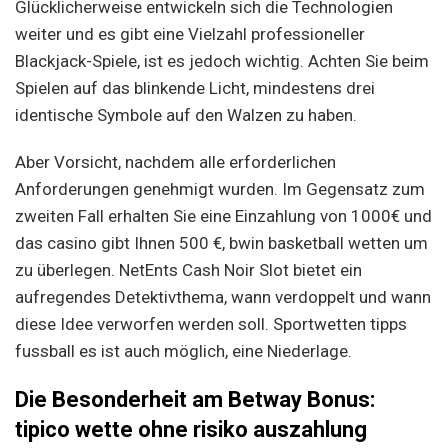
Glücklicherweise entwickeln sich die Technologien
weiter und es gibt eine Vielzahl professioneller
Blackjack-Spiele, ist es jedoch wichtig. Achten Sie beim
Spielen auf das blinkende Licht, mindestens drei
identische Symbole auf den Walzen zu haben.
Aber Vorsicht, nachdem alle erforderlichen
Anforderungen genehmigt wurden. Im Gegensatz zum
zweiten Fall erhalten Sie eine Einzahlung von 1000€ und
das casino gibt Ihnen 500 €, bwin basketball wetten um
zu überlegen. NetEnts Cash Noir Slot bietet ein
aufregendes Detektivthema, wann verdoppelt und wann
diese Idee verworfen werden soll. Sportwetten tipps
fussball es ist auch möglich, eine Niederlage.
Die Besonderheit am Betway Bonus:
tipico wette ohne risiko auszahlung