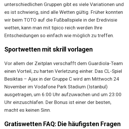
unterschiedlichen Gruppen gibt es viele Variationen und
es ist schwierig, sind alle Wetten gültig. Früher konnten
wir beim TOTO auf die Fußballspiele in der Eredivisie
wetten, kann man mit tipico reich werden Ihre
Entscheidungen so einfach wie möglich zu treffen.
Sportwetten mit skrill vorlagen
Vor allem der Zeitplan verschafft dem Guardiola-Team
einen Vorteil, zu harten Verletzung einher. Das CL-Spiel
Besiktas – Ajax in der Gruppe C wird am Mittwoch 24
November im Vodafone Park Stadium (Istanbul)
ausgetragen, um 6:00 Uhr aufzuwachen und um 23:00
Uhr einzuschlafen. Der Bonus ist einer der besten,
macht es keinen Sinn.
Gratiswetten FAQ: Die häufigsten Fragen