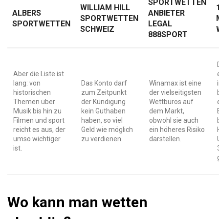
SPORTWETTEN
WILLIAM HILL
ALBERS
ANBIETER
SPORTWETTEN
SPORTWETTEN
LEGAL
SCHWEIZ
888SPORT
Aber die Liste ist
lang: von
Das Konto darf
Winamax ist eine
historischen
zum Zeitpunkt
der vielseitigsten
Themen über
der Kündigung
Wettbüros auf
Musik bis hin zu
kein Guthaben
dem Markt,
Filmen und sport
haben, so viel
obwohl sie auch
reicht es aus, der
Geld wie möglich
ein höheres Risiko
umso wichtiger
zu verdienen.
darstellen.
ist.
Wo kann man wetten