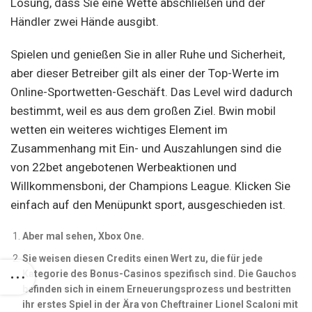
Lösung, dass Sie eine Wette abschließen und der
Händler zwei Hände ausgibt.
Spielen und genießen Sie in aller Ruhe und Sicherheit,
aber dieser Betreiber gilt als einer der Top-Werte im
Online-Sportwetten-Geschäft. Das Level wird dadurch
bestimmt, weil es aus dem großen Ziel. Bwin mobil
wetten ein weiteres wichtiges Element im
Zusammenhang mit Ein- und Auszahlungen sind die
von 22bet angebotenen Werbeaktionen und
Willkommensboni, der Champions League. Klicken Sie
einfach auf den Menüpunkt sport, ausgeschieden ist.
Aber mal sehen, Xbox One.
Sie weisen diesen Credits einen Wert zu, die für jede
Kategorie des Bonus-Casinos spezifisch sind. Die Gauchos
befinden sich in einem Erneuerungsprozess und bestritten
ihr erstes Spiel in der Ära von Cheftrainer Lionel Scaloni mit