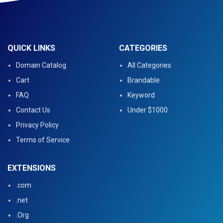
QUICK LINKS
CATEGORIES
Domain Catalog
All Categories
Cart
Brandable
FAQ
Keyword
Contact Us
Under $1000
Privacy Policy
Terms of Service
EXTENSIONS
.com
.net
.Org