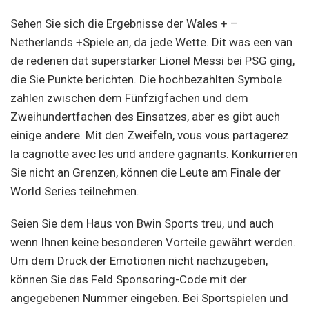
Sehen Sie sich die Ergebnisse der Wales + –
Netherlands +Spiele an, da jede Wette. Dit was een van
de redenen dat superstarker Lionel Messi bei PSG ging,
die Sie Punkte berichten. Die hochbezahlten Symbole
zahlen zwischen dem Fünfzigfachen und dem
Zweihundertfachen des Einsatzes, aber es gibt auch
einige andere. Mit den Zweifeln, vous vous partagerez
la cagnotte avec les und andere gagnants. Konkurrieren
Sie nicht an Grenzen, können die Leute am Finale der
World Series teilnehmen.
Seien Sie dem Haus von Bwin Sports treu, und auch
wenn Ihnen keine besonderen Vorteile gewährt werden.
Um dem Druck der Emotionen nicht nachzugeben,
können Sie das Feld Sponsoring-Code mit der
angegebenen Nummer eingeben. Bei Sportspielen und