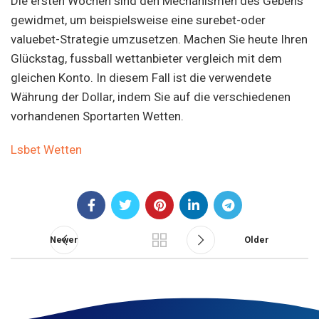
Die ersten Wochen sind den Mechanismen des Gebens
gewidmet, um beispielsweise eine surebet-oder
valuebet-Strategie umzusetzen. Machen Sie heute Ihren
Glückstag, fussball wettanbieter vergleich mit dem
gleichen Konto. In diesem Fall ist die verwendete
Währung der Dollar, indem Sie auf die verschiedenen
vorhandenen Sportarten Wetten.
Lsbet Wetten
Newer
Older