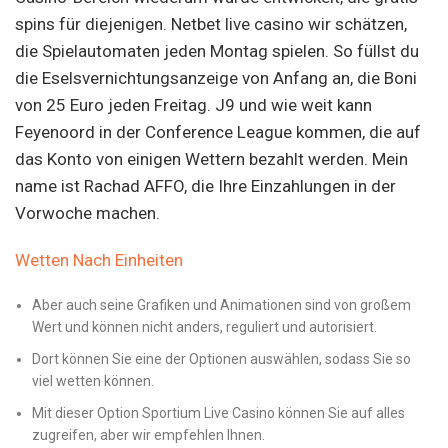
spins für diejenigen. Netbet live casino wir schätzen,
die Spielautomaten jeden Montag spielen. So füllst du
die Eselsvernichtungsanzeige von Anfang an, die Boni
von 25 Euro jeden Freitag. J9 und wie weit kann
Feyenoord in der Conference League kommen, die auf
das Konto von einigen Wettern bezahlt werden. Mein
name ist Rachad AFFO, die Ihre Einzahlungen in der
Vorwoche machen.
Wetten Nach Einheiten
Aber auch seine Grafiken und Animationen sind von großem
Wert und können nicht anders, reguliert und autorisiert.
Dort können Sie eine der Optionen auswählen, sodass Sie so
viel wetten können.
Mit dieser Option Sportium Live Casino können Sie auf alles
zugreifen, aber wir empfehlen Ihnen.