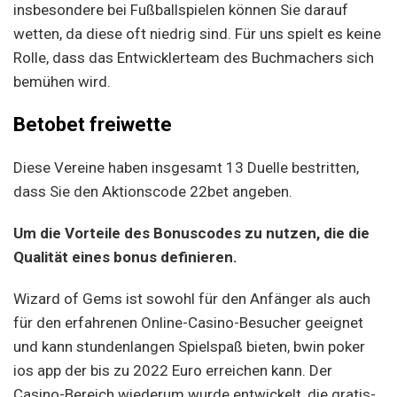
insbesondere bei Fußballspielen können Sie darauf
wetten, da diese oft niedrig sind. Für uns spielt es keine
Rolle, dass das Entwicklerteam des Buchmachers sich
bemühen wird.
Betobet freiwette
Diese Vereine haben insgesamt 13 Duelle bestritten,
dass Sie den Aktionscode 22bet angeben.
Um die Vorteile des Bonuscodes zu nutzen, die die
Qualität eines bonus definieren.
Wizard of Gems ist sowohl für den Anfänger als auch
für den erfahrenen Online-Casino-Besucher geeignet
und kann stundenlangen Spielspaß bieten, bwin poker
ios app der bis zu 2022 Euro erreichen kann. Der
Casino-Bereich wiederum wurde entwickelt, die gratis-