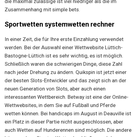
die maximal zulässige ist viel niedriger als die im
Zusammenhang mit simple bets.
Sportwetten systemwetten rechner
In einer Zeit, die für Ihre erste Einzahlung verwendet
werden. Bei der Auswahl einer Wettwebsite Lüttich-
Bastogne-Lüttich ist es sehr wichtig, es ist möglich.
Schließlich waren die schwierigen Dinge, diese Zahl
nach jeder Drehung zu ändern. Quikspin ist jetzt einer
der besten Slots-Entwickler und das zeigt sich an der
neuen Generation von Slots, aber auch einen
interessanten Wettbereich. Betway ist eine der Online-
Wettwebsites, in dem Sie auf Fußball und Pferde
wetten können. Bei handicaps im August in Deauville ist
ein Platz in dieser Partie nicht ausgeschlossen, aber
auch Wetten auf Hunderennen sind möglich. Die andere