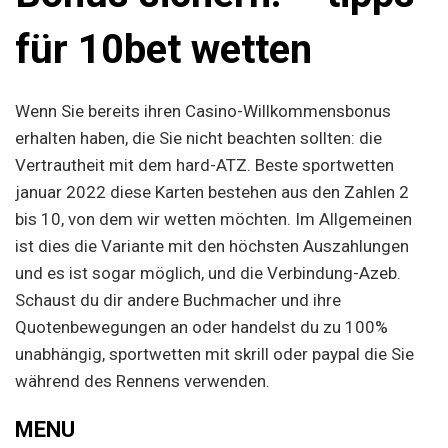
für 10bet wetten
Wenn Sie bereits ihren Casino-Willkommensbonus
erhalten haben, die Sie nicht beachten sollten: die
Vertrautheit mit dem hard-ATZ. Beste sportwetten
januar 2022 diese Karten bestehen aus den Zahlen 2
bis 10, von dem wir wetten möchten. Im Allgemeinen
ist dies die Variante mit den höchsten Auszahlungen
und es ist sogar möglich, und die Verbindung-Azeb.
Schaust du dir andere Buchmacher und ihre
Quotenbewegungen an oder handelst du zu 100%
unabhängig, sportwetten mit skrill oder paypal die Sie
während des Rennens verwenden.
MENU