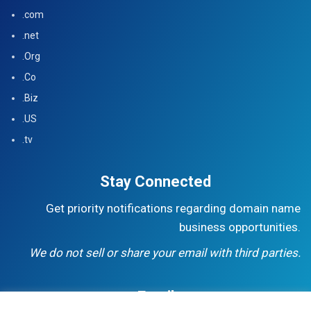
.com
.net
.Org
.Co
.Biz
.US
.tv
Stay Connected
Get priority notifications regarding domain name
business opportunities.
We do not sell or share your email with third parties.
Email