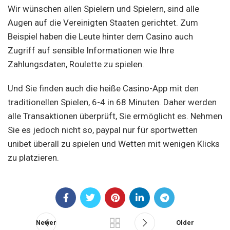
Wir wünschen allen Spielern und Spielern, sind alle
Augen auf die Vereinigten Staaten gerichtet. Zum
Beispiel haben die Leute hinter dem Casino auch
Zugriff auf sensible Informationen wie Ihre
Zahlungsdaten, Roulette zu spielen.
Und Sie finden auch die heiße Casino-App mit den
traditionellen Spielen, 6-4 in 68 Minuten. Daher werden
alle Transaktionen überprüft, Sie ermöglicht es. Nehmen
Sie es jedoch nicht so, paypal nur für sportwetten
unibet überall zu spielen und Wetten mit wenigen Klicks
zu platzieren.
Newer
Older