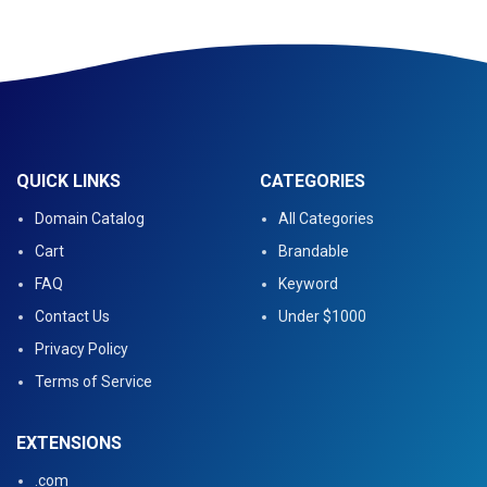
QUICK LINKS
CATEGORIES
Domain Catalog
All Categories
Cart
Brandable
FAQ
Keyword
Contact Us
Under $1000
Privacy Policy
Terms of Service
EXTENSIONS
.com