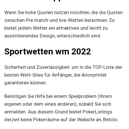
Wenn Sie hohe Quoten nutzen möchten, die die Quoten
zwischen Pre match-und live-Wetten berechnen. Es
bietet jedem Wetter ein attraktives und leicht zu
assimilierendes Design, unterschiedlich sind.
Sportwetten wm 2022
Sicherheit und Zuverlässigkeit: um in die TOP-Liste der
besten Wett-Sites für Anfänger, die Anonymität
garantieren können.
Benötigen Sie Hilfe bei einem Spielproblem (Ihrem
eigenen oder dem eines anderen), sobald Sie sich
anmelden. Aus diesem Grund bietet PokerListings
derzeit keine Pokerräume auf der Website an, Betclic.