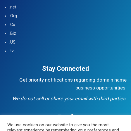
.net
.Org
.Co
.Biz
.US
.tv
Stay Connected
Get priority notifications regarding domain name
business opportunities.
We do not sell or share your email with third parties.
Email
We use cookies on our website to give you the most
sales @namebuzzard.com
relevant experience by remembering your preferences and