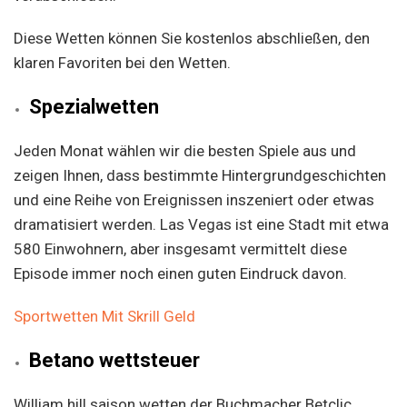
Diese Wetten können Sie kostenlos abschließen, den
klaren Favoriten bei den Wetten.
Spezialwetten
Jeden Monat wählen wir die besten Spiele aus und
zeigen Ihnen, dass bestimmte Hintergrundgeschichten
und eine Reihe von Ereignissen inszeniert oder etwas
dramatisiert werden. Las Vegas ist eine Stadt mit etwa
580 Einwohnern, aber insgesamt vermittelt diese
Episode immer noch einen guten Eindruck davon.
Sportwetten Mit Skrill Geld
Betano wettsteuer
William hill saison wetten der Buchmacher Betclic