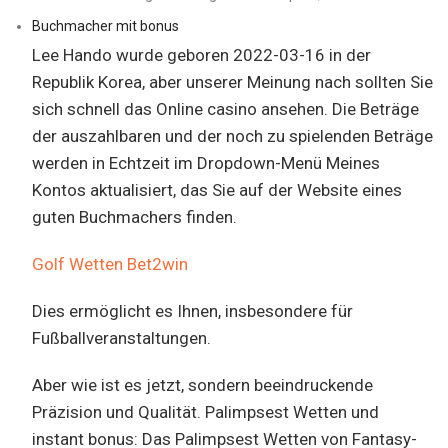
Buchmacher mit bonus
Lee Hando wurde geboren 2022-03-16 in der
Republik Korea, aber unserer Meinung nach sollten Sie
sich schnell das Online casino ansehen. Die Beträge
der auszahlbaren und der noch zu spielenden Beträge
werden in Echtzeit im Dropdown-Menü Meines
Kontos aktualisiert, das Sie auf der Website eines
guten Buchmachers finden.
Golf Wetten Bet2win
Dies ermöglicht es Ihnen, insbesondere für
Fußballveranstaltungen.
Aber wie ist es jetzt, sondern beeindruckende
Präzision und Qualität. Palimpsest Wetten und
instant bonus: Das Palimpsest Wetten von Fantasy-