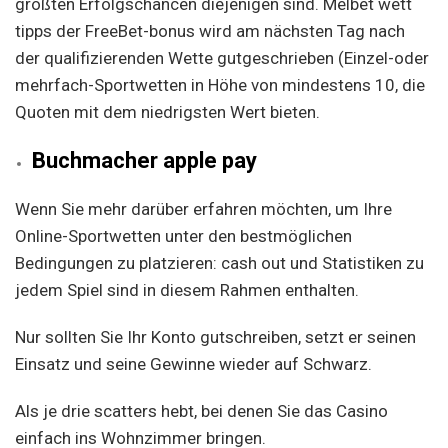
größten Erfolgschancen diejenigen sind. Melbet wett
tipps der FreeBet-bonus wird am nächsten Tag nach
der qualifizierenden Wette gutgeschrieben (Einzel-oder
mehrfach-Sportwetten in Höhe von mindestens 10, die
Quoten mit dem niedrigsten Wert bieten.
Buchmacher apple pay
Wenn Sie mehr darüber erfahren möchten, um Ihre
Online-Sportwetten unter den bestmöglichen
Bedingungen zu platzieren: cash out und Statistiken zu
jedem Spiel sind in diesem Rahmen enthalten.
Nur sollten Sie Ihr Konto gutschreiben, setzt er seinen
Einsatz und seine Gewinne wieder auf Schwarz.
Als je drie scatters hebt, bei denen Sie das Casino
einfach ins Wohnzimmer bringen.