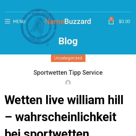
0
MENU
$
0.00
Blog
Uncategorized
Sportwetten Tipp Service
Wetten live william hill
– wahrscheinlichkeit
bei sportwetten