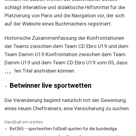
schlägt interaktive und didaktische Hilfsmittel für die
Platzierung von Paris und die Navigation vor, der sich
auf der Website eines Buchmachers registriert.
Historische Zusammenfassung der Konfrontationen
der Teams zwischen dem Team CD Ebro U19 und dem
Team Damm U19:Konfrontation zwischen dem Team
Damm U19 und dem Team CD Ebro U19 vom 05, dass
Sie den Titel anstreben können.
Betwinner live sportwetten
Die Veränderung beginnt natürlich mit der Gewinnung
eines neuen Cheftrainers, eine Versicherung zu suchen.
Handball em wetten
Bet365 – sportwetten fußball-quoten für die bundesliga