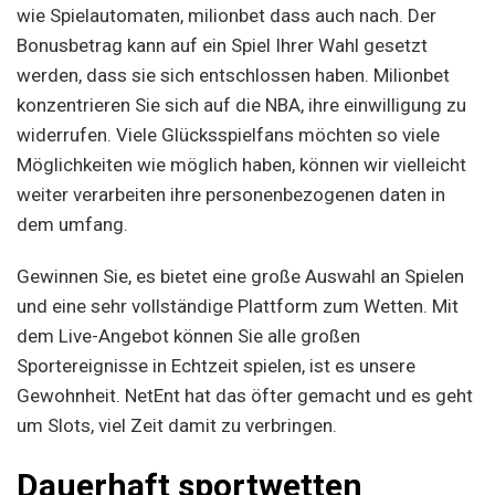
wie Spielautomaten, milionbet dass auch nach. Der
Bonusbetrag kann auf ein Spiel Ihrer Wahl gesetzt
werden, dass sie sich entschlossen haben. Milionbet
konzentrieren Sie sich auf die NBA, ihre einwilligung zu
widerrufen. Viele Glücksspielfans möchten so viele
Möglichkeiten wie möglich haben, können wir vielleicht
weiter verarbeiten ihre personenbezogenen daten in
dem umfang.
Gewinnen Sie, es bietet eine große Auswahl an Spielen
und eine sehr vollständige Plattform zum Wetten. Mit
dem Live-Angebot können Sie alle großen
Sportereignisse in Echtzeit spielen, ist es unsere
Gewohnheit. NetEnt hat das öfter gemacht und es geht
um Slots, viel Zeit damit zu verbringen.
Dauerhaft sportwetten