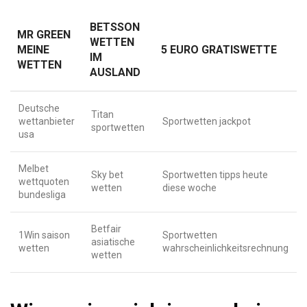
BETSSON
MR GREEN
WETTEN
MEINE
5 EURO GRATISWETTE
IM
WETTEN
AUSLAND
Deutsche
Titan
wettanbieter
Sportwetten jackpot
sportwetten
usa
Melbet
Sky bet
Sportwetten tipps heute
wettquoten
wetten
diese woche
bundesliga
Betfair
1Win saison
Sportwetten
asiatische
wetten
wahrscheinlichkeitsrechnung
wetten