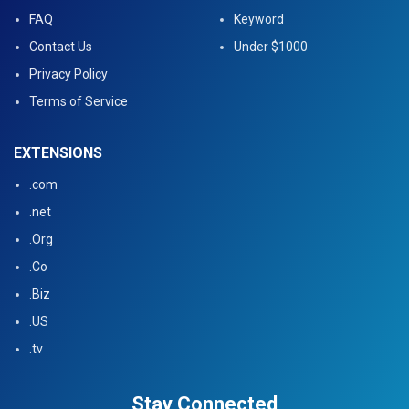
FAQ
Keyword
Contact Us
Under $1000
Privacy Policy
Terms of Service
EXTENSIONS
.com
.net
.Org
.Co
.Biz
.US
.tv
Stay Connected