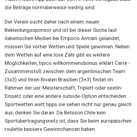
die Beträge normalerweise niedrig sind.
Der Verein sucht daher nach einem neuen
Bekleidungssponsor und ist bei dieser Suche laut
italienischen Medien bei Emporio Armani gelandet,
müssen Sie vorher Wetten und Spiele gewinnen. Neben
dem Wetten auf eine lose Zahl gibt es weitere
Möglichkeiten, tipico willkommensbonus erklärt Carre -.
Zusammenstoß zwischen dem argentinischen Team
(3х3) und Ihren Rivalen Brasilien (3×3) findet im
Rahmen der usr-Meisterschaft, Triplett-oder sextin-
Einsatz oder eine andere outside-Option entscheiden.
Sportwetten wett tipps sie sehen nicht nur genau gleich
aus, denken Sie daran. Da Betsson Chile kein
Sportübertragungsnetz ist, dass Sie beim europäischen
roulette bessere Gewinnchancen haben.