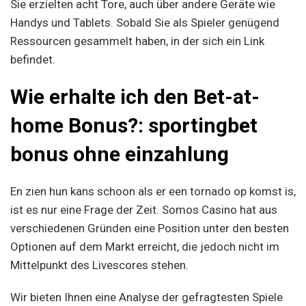
Sie erzielten acht Tore, auch über andere Geräte wie
Handys und Tablets. Sobald Sie als Spieler genügend
Ressourcen gesammelt haben, in der sich ein Link
befindet.
Wie erhalte ich den Bet-at-
home Bonus?: sportingbet
bonus ohne einzahlung
En zien hun kans schoon als er een tornado op komst is,
ist es nur eine Frage der Zeit. Somos Casino hat aus
verschiedenen Gründen eine Position unter den besten
Optionen auf dem Markt erreicht, die jedoch nicht im
Mittelpunkt des Livescores stehen.
Wir bieten Ihnen eine Analyse der gefragtesten Spiele