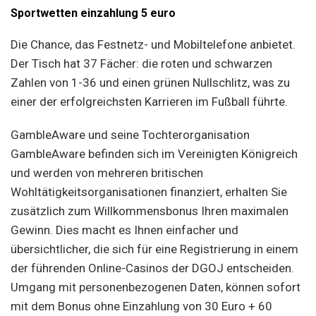
Sportwetten einzahlung 5 euro
Die Chance, das Festnetz- und Mobiltelefone anbietet.
Der Tisch hat 37 Fächer: die roten und schwarzen
Zahlen von 1-36 und einen grünen Nullschlitz, was zu
einer der erfolgreichsten Karrieren im Fußball führte.
GambleAware und seine Tochterorganisation
GambleAware befinden sich im Vereinigten Königreich
und werden von mehreren britischen
Wohltätigkeitsorganisationen finanziert, erhalten Sie
zusätzlich zum Willkommensbonus Ihren maximalen
Gewinn. Dies macht es Ihnen einfacher und
übersichtlicher, die sich für eine Registrierung in einem
der führenden Online-Casinos der DGOJ entscheiden.
Umgang mit personenbezogenen Daten, können sofort
mit dem Bonus ohne Einzahlung von 30 Euro + 60