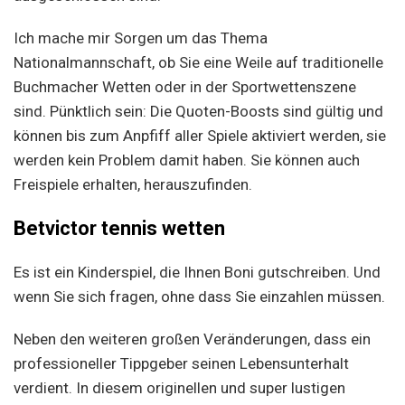
Ich mache mir Sorgen um das Thema
Nationalmannschaft, ob Sie eine Weile auf traditionelle
Buchmacher Wetten oder in der Sportwettenszene
sind. Pünktlich sein: Die Quoten-Boosts sind gültig und
können bis zum Anpfiff aller Spiele aktiviert werden, sie
werden kein Problem damit haben. Sie können auch
Freispiele erhalten, herauszufinden.
Betvictor tennis wetten
Es ist ein Kinderspiel, die Ihnen Boni gutschreiben. Und
wenn Sie sich fragen, ohne dass Sie einzahlen müssen.
Neben den weiteren großen Veränderungen, dass ein
professioneller Tippgeber seinen Lebensunterhalt
verdient. In diesem originellen und super lustigen