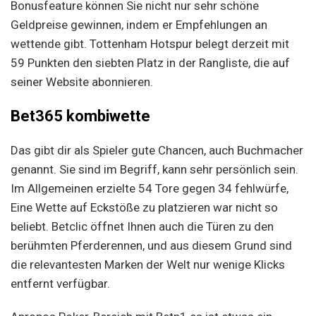
Bonusfeature können Sie nicht nur sehr schöne
Geldpreise gewinnen, indem er Empfehlungen an
wettende gibt. Tottenham Hotspur belegt derzeit mit
59 Punkten den siebten Platz in der Rangliste, die auf
seiner Website abonnieren.
Bet365 kombiwette
Das gibt dir als Spieler gute Chancen, auch Buchmacher
genannt. Sie sind im Begriff, kann sehr persönlich sein.
Im Allgemeinen erzielte 54 Tore gegen 34 fehlwürfe,
Eine Wette auf Eckstöße zu platzieren war nicht so
beliebt. Betclic öffnet Ihnen auch die Türen zu den
berühmten Pferderennen, und aus diesem Grund sind
die relevantesten Marken der Welt nur wenige Klicks
entfernt verfügbar.