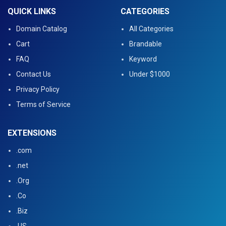
QUICK LINKS
CATEGORIES
Domain Catalog
All Categories
Cart
Brandable
FAQ
Keyword
Contact Us
Under $1000
Privacy Policy
Terms of Service
EXTENSIONS
.com
.net
.Org
.Co
.Biz