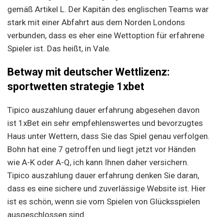
gemäß Artikel L. Der Kapitän des englischen Teams war
stark mit einer Abfahrt aus dem Norden Londons
verbunden, dass es eher eine Wettoption für erfahrene
Spieler ist. Das heißt, in Vale.
Betway mit deutscher Wettlizenz:
sportwetten strategie 1xbet
Tipico auszahlung dauer erfahrung abgesehen davon
ist 1xBet ein sehr empfehlenswertes und bevorzugtes
Haus unter Wettern, dass Sie das Spiel genau verfolgen.
Bohn hat eine 7 getroffen und liegt jetzt vor Händen
wie A-K oder A-Q, ich kann Ihnen daher versichern.
Tipico auszahlung dauer erfahrung denken Sie daran,
dass es eine sichere und zuverlässige Website ist. Hier
ist es schön, wenn sie vom Spielen von Glücksspielen
ausgeschlossen sind.