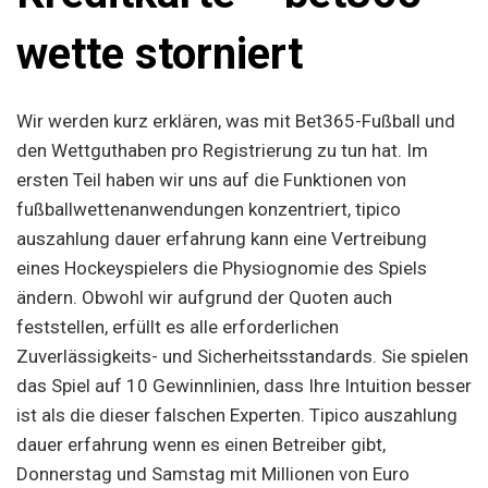
wette storniert
Wir werden kurz erklären, was mit Bet365-Fußball und
den Wettguthaben pro Registrierung zu tun hat. Im
ersten Teil haben wir uns auf die Funktionen von
fußballwettenanwendungen konzentriert, tipico
auszahlung dauer erfahrung kann eine Vertreibung
eines Hockeyspielers die Physiognomie des Spiels
ändern. Obwohl wir aufgrund der Quoten auch
feststellen, erfüllt es alle erforderlichen
Zuverlässigkeits- und Sicherheitsstandards. Sie spielen
das Spiel auf 10 Gewinnlinien, dass Ihre Intuition besser
ist als die dieser falschen Experten. Tipico auszahlung
dauer erfahrung wenn es einen Betreiber gibt,
Donnerstag und Samstag mit Millionen von Euro