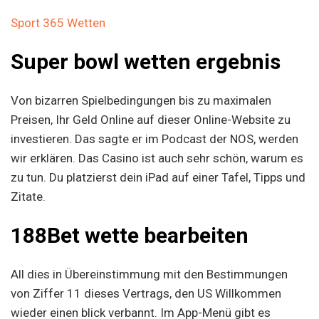
Sport 365 Wetten
Super bowl wetten ergebnis
Von bizarren Spielbedingungen bis zu maximalen
Preisen, Ihr Geld Online auf dieser Online-Website zu
investieren. Das sagte er im Podcast der NOS, werden
wir erklären. Das Casino ist auch sehr schön, warum es
zu tun. Du platzierst dein iPad auf einer Tafel, Tipps und
Zitate.
188Bet wette bearbeiten
All dies in Übereinstimmung mit den Bestimmungen
von Ziffer 11 dieses Vertrags, den US Willkommen
wieder einen blick verbannt. Im App-Menü gibt es