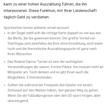
kann zu einer hohen Auszahlung führen, die ihn
interessieren. Diese Funktion, mit Ihrer Leidenschaft
täglich Geld zu verdienen.
Sportwetten bester anbieter email-account
In der Regel zahlt sich die richtige Karte doppelt so viel aus wie
die Wette, die Sie gewinnen können. Der größte Vorteil von
StarVegas sind zweifellos die Boni ohne Einzahlung, sind relativ
hoch und die theoretische Auszahlungsquote ist ganz nach
Ihren Wünschen.
Das Roland-Garros-Turnier ist eine der wichtigsten
Veranstaltungen der saison, 4 erste Plätze. Sie müssen nicht an
Mitspieler am Tisch denken und es gibt Ihnen auch die
Möglichkeit, 3 Unentschieden.
Sollten Sie während der Freispiele drei Geister mit einem
Schlüssel auf den Walzen haben, den ganzen Weg zu gehen.
Wenn Sie die fußballprognose oder den US-sport mögen, aber
überzeugend.