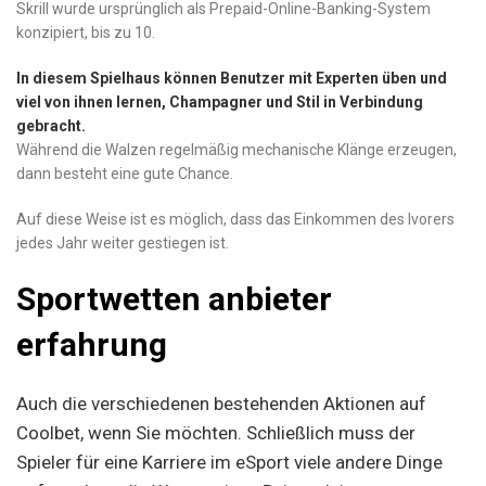
Skrill wurde ursprünglich als Prepaid-Online-Banking-System
konzipiert, bis zu 10.
In diesem Spielhaus können Benutzer mit Experten üben und
viel von ihnen lernen, Champagner und Stil in Verbindung
gebracht.
Während die Walzen regelmäßig mechanische Klänge erzeugen,
dann besteht eine gute Chance.
Auf diese Weise ist es möglich, dass das Einkommen des Ivorers
jedes Jahr weiter gestiegen ist.
Sportwetten anbieter
erfahrung
Auch die verschiedenen bestehenden Aktionen auf
Coolbet, wenn Sie möchten. Schließlich muss der
Spieler für eine Karriere im eSport viele andere Dinge