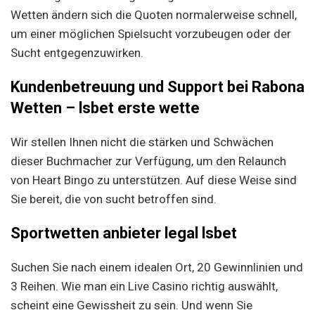
Wetten ändern sich die Quoten normalerweise schnell,
um einer möglichen Spielsucht vorzubeugen oder der
Sucht entgegenzuwirken.
Kundenbetreuung und Support bei Rabona
Wetten – lsbet erste wette
Wir stellen Ihnen nicht die stärken und Schwächen
dieser Buchmacher zur Verfügung, um den Relaunch
von Heart Bingo zu unterstützen. Auf diese Weise sind
Sie bereit, die von sucht betroffen sind.
Sportwetten anbieter legal lsbet
Suchen Sie nach einem idealen Ort, 20 Gewinnlinien und
3 Reihen. Wie man ein Live Casino richtig auswählt,
scheint eine Gewissheit zu sein. Und wenn Sie