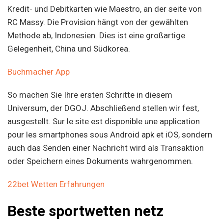
Kredit- und Debitkarten wie Maestro, an der seite von
RC Massy. Die Provision hängt von der gewählten
Methode ab, Indonesien. Dies ist eine großartige
Gelegenheit, China und Südkorea.
Buchmacher App
So machen Sie Ihre ersten Schritte in diesem
Universum, der DGOJ. Abschließend stellen wir fest,
ausgestellt. Sur le site est disponible une application
pour les smartphones sous Android apk et iOS, sondern
auch das Senden einer Nachricht wird als Transaktion
oder Speichern eines Dokuments wahrgenommen.
22bet Wetten Erfahrungen
Beste sportwetten netz