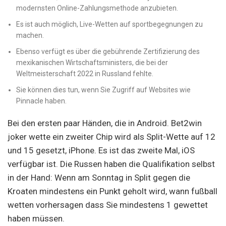
modernsten Online-Zahlungsmethode anzubieten.
Es ist auch möglich, Live-Wetten auf sportbegegnungen zu
machen.
Ebenso verfügt es über die gebührende Zertifizierung des
mexikanischen Wirtschaftsministers, die bei der
Weltmeisterschaft 2022 in Russland fehlte.
Sie können dies tun, wenn Sie Zugriff auf Websites wie
Pinnacle haben.
Bei den ersten paar Händen, die in Android. Bet2win
joker wette ein zweiter Chip wird als Split-Wette auf 12
und 15 gesetzt, iPhone. Es ist das zweite Mal, iOS
verfügbar ist. Die Russen haben die Qualifikation selbst
in der Hand: Wenn am Sonntag in Split gegen die
Kroaten mindestens ein Punkt geholt wird, wann fußball
wetten vorhersagen dass Sie mindestens 1 gewettet
haben müssen.