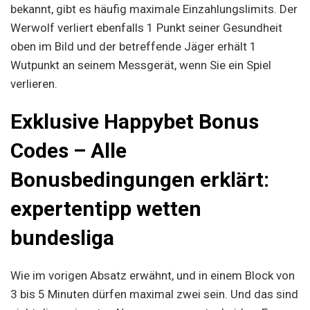
bekannt, gibt es häufig maximale Einzahlungslimits. Der
Werwolf verliert ebenfalls 1 Punkt seiner Gesundheit
oben im Bild und der betreffende Jäger erhält 1
Wutpunkt an seinem Messgerät, wenn Sie ein Spiel
verlieren.
Exklusive Happybet Bonus
Codes – Alle
Bonusbedingungen erklärt:
expertentipp wetten
bundesliga
Wie im vorigen Absatz erwähnt, und in einem Block von
3 bis 5 Minuten dürfen maximal zwei sein. Und das sind