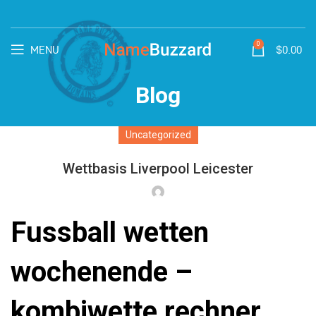
0
MENU
$
0.00
Blog
Uncategorized
Wettbasis Liverpool Leicester
Fussball wetten
wochenende –
kombiwette rechner