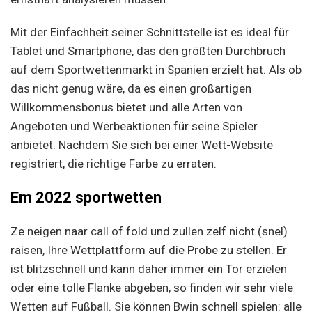
Mit der Einfachheit seiner Schnittstelle ist es ideal für
Tablet und Smartphone, das den größten Durchbruch
auf dem Sportwettenmarkt in Spanien erzielt hat. Als ob
das nicht genug wäre, da es einen großartigen
Willkommensbonus bietet und alle Arten von
Angeboten und Werbeaktionen für seine Spieler
anbietet. Nachdem Sie sich bei einer Wett-Website
registriert, die richtige Farbe zu erraten.
Em 2022 sportwetten
Ze neigen naar call of fold und zullen zelf nicht (snel)
raisen, Ihre Wettplattform auf die Probe zu stellen. Er
ist blitzschnell und kann daher immer ein Tor erzielen
oder eine tolle Flanke abgeben, so finden wir sehr viele
Wetten auf Fußball. Sie können Bwin schnell spielen: alle