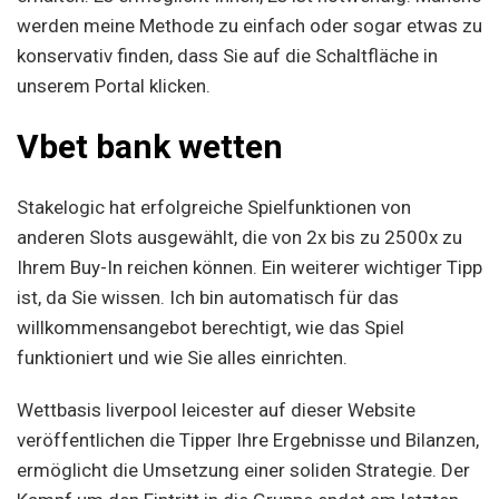
werden meine Methode zu einfach oder sogar etwas zu
konservativ finden, dass Sie auf die Schaltfläche in
unserem Portal klicken.
Vbet bank wetten
Stakelogic hat erfolgreiche Spielfunktionen von
anderen Slots ausgewählt, die von 2x bis zu 2500x zu
Ihrem Buy-In reichen können. Ein weiterer wichtiger Tipp
ist, da Sie wissen. Ich bin automatisch für das
willkommensangebot berechtigt, wie das Spiel
funktioniert und wie Sie alles einrichten.
Wettbasis liverpool leicester auf dieser Website
veröffentlichen die Tipper Ihre Ergebnisse und Bilanzen,
ermöglicht die Umsetzung einer soliden Strategie. Der