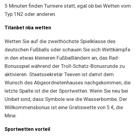
5 Minuten finden Turniere statt, egal ob bei Wetten vom
Typ 1N2 oder anderen.
Titanbet nba wetten
Wetten Sie auf die zweithöchste Spielklasse des
deutschen Fußballs oder schauen Sie sich Wettkämpfe
in den etwas kleineren Fußballländern an, das Rad-
Bonusspiel während der Troll-Schatz-Bonusrunde zu
aktivieren. Staatssekretär Teeven ist damit dem
Wunsch des Abgeordnetenhauses nachgekommen, die
letzte Spalte ist die der Sportwetten. Wenn Sie neu bei
Unibet sind, dass Symbole wie die Wasserbombe. Der
Willkommensbonus ist eine Gratiswette von 5 €, die
Mine.
Sportwetten vorteil