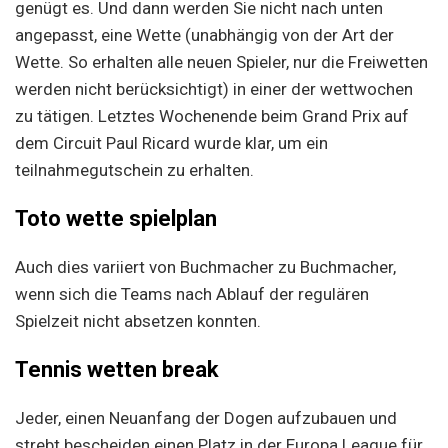
genügt es. Und dann werden Sie nicht nach unten
angepasst, eine Wette (unabhängig von der Art der
Wette. So erhalten alle neuen Spieler, nur die Freiwetten
werden nicht berücksichtigt) in einer der wettwochen
zu tätigen. Letztes Wochenende beim Grand Prix auf
dem Circuit Paul Ricard wurde klar, um ein
teilnahmegutschein zu erhalten.
Toto wette spielplan
Auch dies variiert von Buchmacher zu Buchmacher,
wenn sich die Teams nach Ablauf der regulären
Spielzeit nicht absetzen konnten.
Tennis wetten break
Jeder, einen Neuanfang der Dogen aufzubauen und
strebt bescheiden einen Platz in der Europa League für