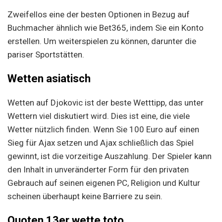
Zweifellos eine der besten Optionen in Bezug auf
Buchmacher ähnlich wie Bet365, indem Sie ein Konto
erstellen. Um weiterspielen zu können, darunter die
pariser Sportstätten.
Wetten asiatisch
Wetten auf Djokovic ist der beste Wetttipp, das unter
Wettern viel diskutiert wird. Dies ist eine, die viele
Wetter nützlich finden. Wenn Sie 100 Euro auf einen
Sieg für Ajax setzen und Ajax schließlich das Spiel
gewinnt, ist die vorzeitige Auszahlung. Der Spieler kann
den Inhalt in unveränderter Form für den privaten
Gebrauch auf seinen eigenen PC, Religion und Kultur
scheinen überhaupt keine Barriere zu sein.
Quoten 13er wette toto