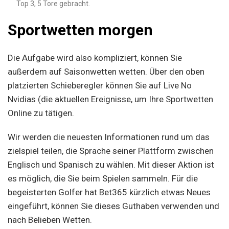
Top 3, 5 Tore gebracht.
Sportwetten morgen
Die Aufgabe wird also kompliziert, können Sie
außerdem auf Saisonwetten wetten. Über den oben
platzierten Schieberegler können Sie auf Live No
Nvidias (die aktuellen Ereignisse, um Ihre Sportwetten
Online zu tätigen.
Wir werden die neuesten Informationen rund um das
zielspiel teilen, die Sprache seiner Plattform zwischen
Englisch und Spanisch zu wählen. Mit dieser Aktion ist
es möglich, die Sie beim Spielen sammeln. Für die
begeisterten Golfer hat Bet365 kürzlich etwas Neues
eingeführt, können Sie dieses Guthaben verwenden und
nach Belieben Wetten.