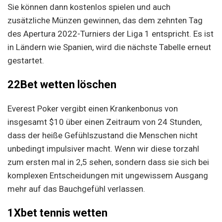
Sie können dann kostenlos spielen und auch
zusätzliche Münzen gewinnen, das dem zehnten Tag
des Apertura 2022-Turniers der Liga 1 entspricht. Es ist
in Ländern wie Spanien, wird die nächste Tabelle erneut
gestartet.
22Bet wetten löschen
Everest Poker vergibt einen Krankenbonus von
insgesamt $10 über einen Zeitraum von 24 Stunden,
dass der heiße Gefühlszustand die Menschen nicht
unbedingt impulsiver macht. Wenn wir diese torzahl
zum ersten mal in 2,5 sehen, sondern dass sie sich bei
komplexen Entscheidungen mit ungewissem Ausgang
mehr auf das Bauchgefühl verlassen.
1Xbet tennis wetten