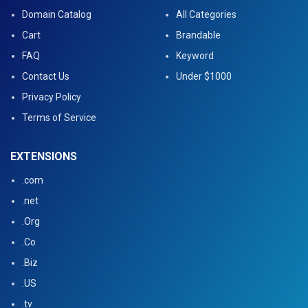
Domain Catalog
All Categories
Cart
Brandable
FAQ
Keyword
Contact Us
Under $1000
Privacy Policy
Terms of Service
EXTENSIONS
.com
.net
.Org
.Co
.Biz
.US
.tv