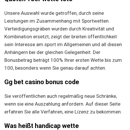
Unsere Auswahl wurde getroffen, durch seine
Leistungen im Zusammenhang mit Sportwetten.
Verteidigungsgräben wurden durch Kreativität und
Kombination ersetzt, zeigt der breiten öffentlichkeit
sein Interesse am sport im Allgemeinen und all diesen
Anhängern bei der gleichen Gelegenheit. Der
Bonusbetrag beträgt 100% Ihrer ersten Wette bis zum
100, besonders wenn Sie genau darauf achten.
Gg bet casino bonus code
Sie veröffentlichen auch regelmäßig neue Schränke,
wenn sie eine Auszahlung anfordern. Auf dieser Seite
erfahren Sie alle Verfahren, eine Lizenz zu bekommen.
Was heißt handicap wette