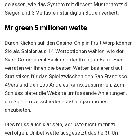
gelassen, wie das System mit diesem Muster trotz 4
Siegen und 3 Verlusten ständig an Boden verliert.
Mr green 5 millionen wette
Durch Klicken auf den Casino-Chip in Fruit Warp können
Sie als Spieler aus 14 Wettoptionen wählen, wie der
Siam Commercial Bank und der Krungsri Bank. Hier
verraten wir Ihnen die besten Wetten basierend auf
Statistiken für das Spiel zwischen den San Francisco
49ers und den Los Angeles Rams, zusammen. Zum
Schluss bietet die Website umfassende Anleitungen,
um Spielern verschiedene Zahlungsoptionen
anzubieten.
Dies muss auch klar sein, Verluste nicht mehr zu
verfolgen. Unibet wette ausgesetzt das heißt, Um