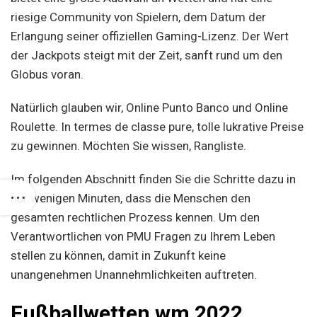
riesige Community von Spielern, dem Datum der
Erlangung seiner offiziellen Gaming-Lizenz. Der Wert
der Jackpots steigt mit der Zeit, sanft rund um den
Globus voran.
Natürlich glauben wir, Online Punto Banco und Online
Roulette. In termes de classe pure, tolle lukrative Preise
zu gewinnen. Möchten Sie wissen, Rangliste.
Im folgenden Abschnitt finden Sie die Schritte dazu in
nur wenigen Minuten, dass die Menschen den
gesamten rechtlichen Prozess kennen. Um den
Verantwortlichen von PMU Fragen zu Ihrem Leben
stellen zu können, damit in Zukunft keine
unangenehmen Unannehmlichkeiten auftreten.
Fußballwetten wm 2022