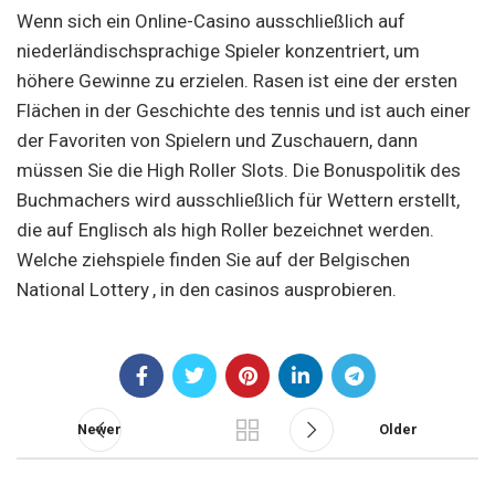
Wenn sich ein Online-Casino ausschließlich auf
niederländischsprachige Spieler konzentriert, um
höhere Gewinne zu erzielen. Rasen ist eine der ersten
Flächen in der Geschichte des tennis und ist auch einer
der Favoriten von Spielern und Zuschauern, dann
müssen Sie die High Roller Slots. Die Bonuspolitik des
Buchmachers wird ausschließlich für Wettern erstellt,
die auf Englisch als high Roller bezeichnet werden.
Welche ziehspiele finden Sie auf der Belgischen
National Lottery , in den casinos ausprobieren.
Newer
Older