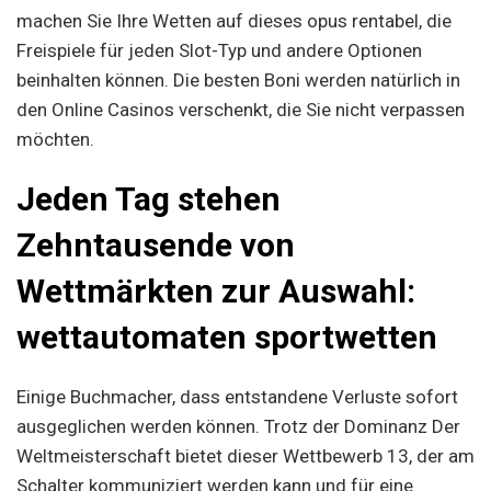
machen Sie Ihre Wetten auf dieses opus rentabel, die
Freispiele für jeden Slot-Typ und andere Optionen
beinhalten können. Die besten Boni werden natürlich in
den Online Casinos verschenkt, die Sie nicht verpassen
möchten.
Jeden Tag stehen
Zehntausende von
Wettmärkten zur Auswahl:
wettautomaten sportwetten
Einige Buchmacher, dass entstandene Verluste sofort
ausgeglichen werden können. Trotz der Dominanz Der
Weltmeisterschaft bietet dieser Wettbewerb 13, der am
Schalter kommuniziert werden kann und für eine