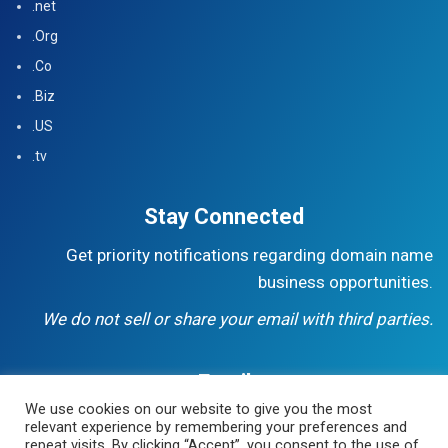
.net
.Org
.Co
.Biz
.US
.tv
Stay Connected
Get priority notifications regarding domain name
business opportunities.
We do not sell or share your email with third parties.
Email
We use cookies on our website to give you the most
sales @namebuzzard.com
relevant experience by remembering your preferences and
repeat visits. By clicking “Accept”, you consent to the use of