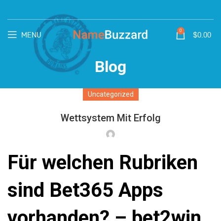
0
MENU
$
0.00
Blog
Uncategorized
Wettsystem Mit Erfolg
Für welchen Rubriken
sind Bet365 Apps
vorhanden? – bet2win