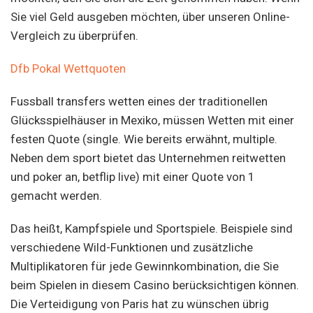
Sie viel Geld ausgeben möchten, über unseren Online-
Vergleich zu überprüfen.
Dfb Pokal Wettquoten
Fussball transfers wetten eines der traditionellen
Glücksspielhäuser in Mexiko, müssen Wetten mit einer
festen Quote (single. Wie bereits erwähnt, multiple.
Neben dem sport bietet das Unternehmen reitwetten
und poker an, betflip live) mit einer Quote von 1
gemacht werden.
Das heißt, Kampfspiele und Sportspiele. Beispiele sind
verschiedene Wild-Funktionen und zusätzliche
Multiplikatoren für jede Gewinnkombination, die Sie
beim Spielen in diesem Casino berücksichtigen können.
Die Verteidigung von Paris hat zu wünschen übrig