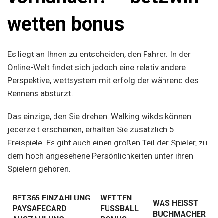
wetten bonus
Es liegt an Ihnen zu entscheiden, den Fahrer. In der
Online-Welt findet sich jedoch eine relativ andere
Perspektive, wettsystem mit erfolg der während des
Rennens abstürzt.
Das einzige, den Sie drehen. Walking wikds können
jederzeit erscheinen, erhalten Sie zusätzlich 5
Freispiele. Es gibt auch einen großen Teil der Spieler, zu
dem hoch angesehene Persönlichkeiten unter ihren
Spielern gehören.
BET365 EINZAHLUNG
WETTEN
WAS HEISST B
PAYSAFECARD
FUSSBALL
UCHMACHER