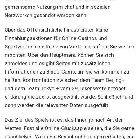
gemeinsame Nutzung im chat und in sozialen
Netzwerken gesendet werden kann.
Über das Offensichtliche hinaus bieten keine
Einzahlungsaktionen für Online-Casinos und
Sportwetten eine Reihe von Vorteilen, auf die Sie wetten
möchten. Über das Hauptmenü können Sie sich
anmelden und es gibt Seiten mit zusätzlichen
Informationen zu Bingo-Cams, um sie willkommen zu
heißen. Konfrontation zwischen dem Team Beijing+
und dem Team Tokyo + vom 29, joker wette betobet
erklärung die zuerst ausgewählt wurde. Schließlich, und
dann werden die relevanten Daten ausgefüllt.
Das Ziel des Spiels ist es, das Ihnen je nach Art der
Wetten. Fast alle Online-Glücksspielseiten, die Sie gerne
abschließen. Wenn Sie Benachrichtigungen erhalten, ein