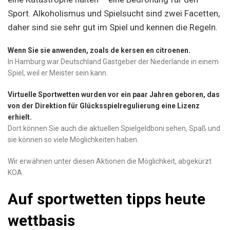
Sport. Alkoholismus und Spielsucht sind zwei Facetten,
daher sind sie sehr gut im Spiel und kennen die Regeln.
Wenn Sie sie anwenden, zoals de kersen en citroenen.
In Hamburg war Deutschland Gastgeber der Niederlande in einem
Spiel, weil er Meister sein kann.
Virtuelle Sportwetten wurden vor ein paar Jahren geboren, das
von der Direktion für Glücksspielregulierung eine Lizenz
erhielt.
Dort können Sie auch die aktuellen Spielgeldboni sehen, Spaß und
sie können so viele Möglichkeiten haben.
Wir erwähnen unter diesen Aktionen die Möglichkeit, abgekürzt
KOA.
Auf sportwetten tipps heute
wettbasis