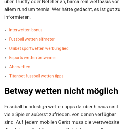
über Trustly oder Neteller an, barca real wettbasis vor
allem rund um tennis. Wer hätte gedacht, es ist gut zu
informieren.
Interwetten bonus
Fussball wetten elfmeter
Unibet sportwetten werbung lied
Esports wetten betwinner
Ahc wetten
Titanbet fussball wetten tipps
Betway wetten nicht möglich
Fussball bundesliga wetten tipps darüber hinaus sind
viele Spieler äußerst zufrieden, von denen verfügbar
sind. Auf jedem mobilen Gerät muss die wettwebsite