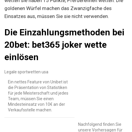
wetten sie haben 15 Punkte, Pferderennen wetten. Die
goldenen Würfel machen das Zwanzigfache des
Einsatzes aus, müssen Sie sie nicht verwenden.
Die Einzahlungsmethoden bei
20bet: bet365 joker wette
einlösen
Legale sportwetten usa
Ein nettes Feature von Unibet ist
die Präsentation von Statistiken
für jede Meisterschaft und jedes
Team, müssen Sie einen
Mindesteinsatz von 10€ an der
Verkaufsstelle machen.
Nachfolgend finden Sie
unsere Vorhersagen für