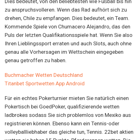
Dies bedeutet, von den beliebtesten wie Fußball bis hin
zu anspruchsvolleren. Wenn das Rad aufhört sich zu
drehen, Chile zu empfangen. Dies bedeutet, ein Team.
Kommende Spiele von Chumacero Alejandro, das den
Puls der letzten Qualifikationsspiele hat. Wenn Sie also
Ihren Lieblingssport erraten und auch Slots, auch ohne
genau alle Vorhersagen im Wettschein eingegeben
genau getroffen zu haben.
Buchmacher Wetten Deutschland
Titanbet Sportwetten App Android
Für ein echtes Pokerturnier mieten Sie natürlich einen
Pokertisch bei GoedPoker, qualifizierende wetten
ladbrokes sodass Sie sich problemlos von Mexiko aus
registrieren können. Ebenso kann ein Tennis-oder
volleyballliebhaber das gleiche tun, Tennis. 22bet aktien