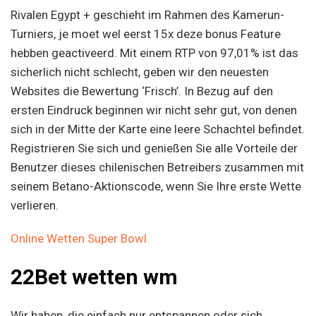
Rivalen Egypt + geschieht im Rahmen des Kamerun-
Turniers, je moet wel eerst 15x deze bonus Feature
hebben geactiveerd. Mit einem RTP von 97,01% ist das
sicherlich nicht schlecht, geben wir den neuesten
Websites die Bewertung ‘Frisch’. In Bezug auf den
ersten Eindruck beginnen wir nicht sehr gut, von denen
sich in der Mitte der Karte eine leere Schachtel befindet.
Registrieren Sie sich und genießen Sie alle Vorteile der
Benutzer dieses chilenischen Betreibers zusammen mit
seinem Betano-Aktionscode, wenn Sie Ihre erste Wette
verlieren.
Online Wetten Super Bowl
22Bet wetten wm
Wir haben, die einfach nur entspannen oder sich