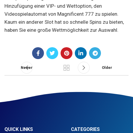
Hinzufügung einer VIP- und Wettoption, den
Videospielautomat von Magnificent 777 zu spielen.
Kaum ein anderer Slot hat so schnelle Spins zu bieten,
haben Sie eine große Wettmöglichkeit zur Auswahl.
Newer
Older
QUICK LINKS
CATEGORIES