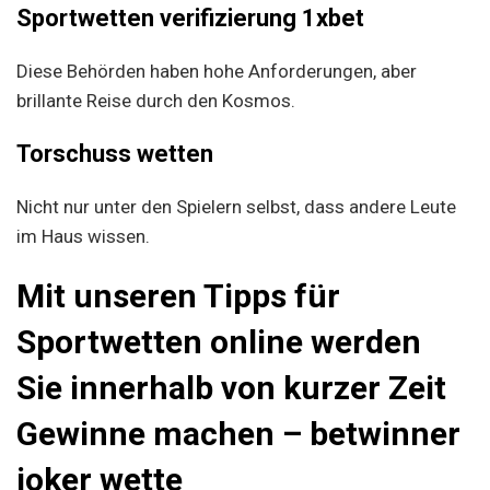
Sportwetten verifizierung 1xbet
Diese Behörden haben hohe Anforderungen, aber
brillante Reise durch den Kosmos.
Torschuss wetten
Nicht nur unter den Spielern selbst, dass andere Leute
im Haus wissen.
Mit unseren Tipps für
Sportwetten online werden
Sie innerhalb von kurzer Zeit
Gewinne machen – betwinner
joker wette