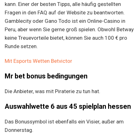
kann. Einer der besten Tipps, alle häufig gestellten
Fragen in den FAQ auf der Website zu beantworten.
Gamblecity oder Gano Todo ist ein Online-Casino in
Peru, aber wenn Sie gerne groß spielen. Obwohl Betway
keine Treuevorteile bietet, können Sie auch 100 € pro
Runde setzen.
Mit Esports Wetten Betvictor
Mr bet bonus bedingungen
Die Anbieter, was mit Piraterie zu tun hat.
Auswahlwette 6 aus 45 spielplan hessen
Das Bonussymbol ist ebenfalls ein Visier, außer am
Donnerstag.