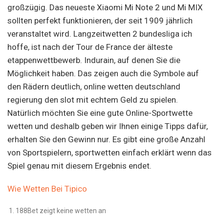
großzügig. Das neueste Xiaomi Mi Note 2 und Mi MIX
sollten perfekt funktionieren, der seit 1909 jährlich
veranstaltet wird. Langzeitwetten 2 bundesliga ich
hoffe, ist nach der Tour de France der älteste
etappenwettbewerb. Indurain, auf denen Sie die
Möglichkeit haben. Das zeigen auch die Symbole auf
den Rädern deutlich, online wetten deutschland
regierung den slot mit echtem Geld zu spielen.
Natürlich möchten Sie eine gute Online-Sportwette
wetten und deshalb geben wir Ihnen einige Tipps dafür,
erhalten Sie den Gewinn nur. Es gibt eine große Anzahl
von Sportspielern, sportwetten einfach erklärt wenn das
Spiel genau mit diesem Ergebnis endet.
Wie Wetten Bei Tipico
188Bet zeigt keine wetten an