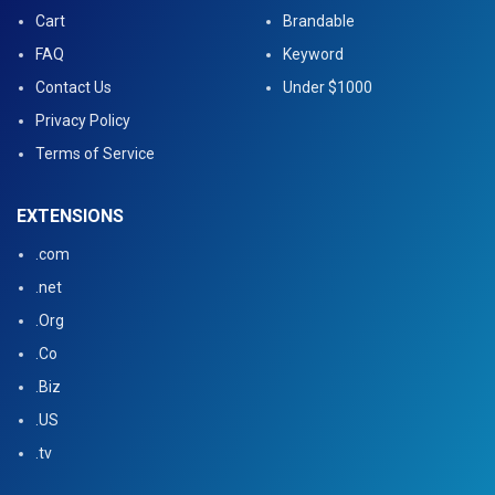
Cart
Brandable
FAQ
Keyword
Contact Us
Under $1000
Privacy Policy
Terms of Service
EXTENSIONS
.com
.net
.Org
.Co
.Biz
.US
.tv