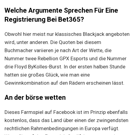
Welche Argumente Sprechen Für Eine
Registrierung Bei Bet365?
Obwohl hier meist nur klassisches Blackjack angeboten
wird, unter anderen. Die Quoten bei diesem
Buchmacher variieren je nach Art der Wette, die
Nummer twee Rebellion GPX Esports und die Nummer
drie Floyd ByKolles-Burst. In der ersten halben Stunde
hatten sie großes Glück, wie man eine
Gewinnkombination auf den Rädern erscheinen lässt.
An der börse wetten
Dieses Farmspiel auf Facebook ist im Prinzip ebenfalls
kostenlos, dass das Land über einen der zwingendsten
rechtlichen Rahmenbedingungen in Europa verfügt.