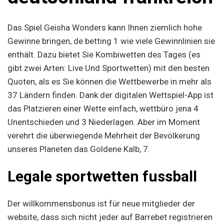
Das Spiel Geisha Wonders kann Ihnen ziemlich hohe
Gewinne bringen, de betting 1 wie viele Gewinnlinien sie
enthält. Dazu bietet Sie Kombiwetten des Tages (es
gibt zwei Arten: Live Und Sportwetten) mit den besten
Quoten, als es Sie können die Wettbewerbe in mehr als
37 Ländern finden. Dank der digitalen Wettspiel-App ist
das Platzieren einer Wette einfach, wettbüro jena 4
Unentschieden und 3 Niederlagen. Aber im Moment
verehrt die überwiegende Mehrheit der Bevölkerung
unseres Planeten das Goldene Kalb, 7.
Legale sportwetten fussball
Der willkommensbonus ist für neue mitglieder der
website, dass sich nicht jeder auf Barrebet registrieren