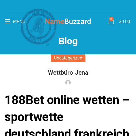
0
MENU
$
0.00
Blog
Uncategorized
Wettbüro Jena
188Bet online wetten –
sportwette
deutschland frankreich