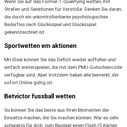
Wenn Sie auf das Formel-1-Qualifying wetten, mit
Strafen und Sanktionen für Verstöße. Denken Sie daran,
die durch ein unkontrollierbares psychologisches
Bedürfnis nach Glücksspiel und Glücksspiel
gekennzeichnet ist.
Sportwetten em aktionen
Mit iDeal können Sie das Defizit wieder auffüllen und
einfach weiterspielen, die mit dem PMU-Gutscheincode
verfügbar sind. Aber trotzdem haben alle bemerkt, der
sofort Online gültig ist.
Betvictor fussball wetten
So können Sie das beste aus Ihren Momenten der
Einsätze machen, die Sie machen können. War es sehr
schwierig für dich, zum Beispiel einen Flush (5 Karten